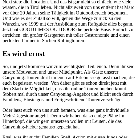
Next step: die Location. Und das ist gar nicht so einfach, wie viele
wissen, die in Tirol leben. Nicht allzuweit von uns entfernt hat Marc
vor über 20 Jahren seine Tätigkeit im Outdoorbereich begonnen.
Und wie es der Zufall so will, gehen die Wege zurück zu den
Wurzeln, wo 1999 mit der Ausbildung zum Raftguide alles begann.
Jetzt hat GOODTIMES OUTDOOR die perfekte Base. Einfach zu
erreichen, ein großer Gastgarten mit toller Gastronomie und einen
perfekten Partner in Sachen Raftingtouren!
Es wird ernst
So, und jetzt kommen wir zum wichtigsten Teil: euch. Denn ihr seid
unsere Motivation und unser Mittelpunkt. Als Gäste unserer
Canyoning-Touren dürft ihr euch auf Erlebnisse gefasst machen, die
euch begeistern werden. Von daher gibt es schon direkt jetzt mit
dem Start die Möglichkeit, dass ihr online Touren buchen könnt.
Stöbert mal durch unser Canyoning-Angebot und klickt euch durch
Familien-, Einsteiger- und Fortgeschrittene Tourenvorschläge.
Oder lasst euch von uns auch beraten, was eine ganz individuelle
Mehr-Tagestour angeht. Denn wir haben da so einige Pläne im
Hinterkopf, die wir gern umsetzen wollen mit Leuten, die das
Canyoning-Fieber genauso gepackt hat.
Egal, was ihr sucht: Familien-Spaß, Action mit euren Jungs oder