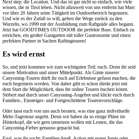
Next step: die Location. Und das ist gar nicht so einfach, wie viele
wissen, die in Tirol leben. Nicht allzuweit von uns entfernt hat Marc
vor über 20 Jahren seine Tätigkeit im Outdoorbereich begonnen.
Und wie es der Zufall so will, gehen die Wege zurück zu den
Wurzeln, wo 1999 mit der Ausbildung zum Raftguide alles begann.
Jetzt hat GOODTIMES OUTDOOR die perfekte Base. Einfach zu
erreichen, ein großer Gastgarten mit toller Gastronomie und einen
perfekten Partner in Sachen Raftingtouren!
Es wird ernst
So, und jetzt kommen wir zum wichtigsten Teil: euch. Denn ihr seid
unsere Motivation und unser Mittelpunkt. Als Gäste unserer
Canyoning-Touren dürft ihr euch auf Erlebnisse gefasst machen, die
euch begeistern werden. Von daher gibt es schon direkt jetzt mit
dem Start die Möglichkeit, dass ihr online Touren buchen könnt.
Stöbert mal durch unser Canyoning-Angebot und klickt euch durch
Familien-, Einsteiger- und Fortgeschrittene Tourenvorschläge.
Oder lasst euch von uns auch beraten, was eine ganz individuelle
Mehr-Tagestour angeht. Denn wir haben da so einige Pläne im
Hinterkopf, die wir gern umsetzen wollen mit Leuten, die das
Canyoning-Fieber genauso gepackt hat.
Egal, was ihr sucht: Familien-Spaß, Action mit euren Jungs oder